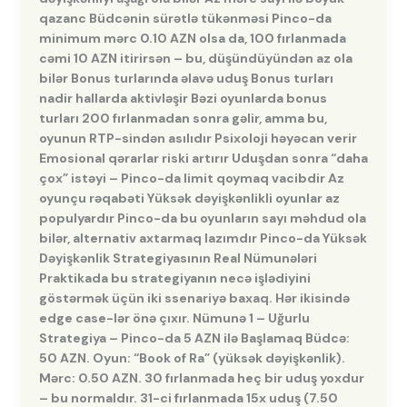
qazanc Büdcənin sürətlə tükənməsi Pinco-da
minimum mərc 0.10 AZN olsa da, 100 fırlanmada
cəmi 10 AZN itirirsən – bu, düşündüyündən az ola
bilər Bonus turlarında əlavə uduş Bonus turları
nadir hallarda aktivləşir Bəzi oyunlarda bonus
turları 200 fırlanmadan sonra gəlir, amma bu,
oyunun RTP-sindən asılıdır Psixoloji həyəcan verir
Emosional qərarlar riski artırır Uduşdan sonra “daha
çox” istəyi – Pinco-da limit qoymaq vacibdir Az
oyunçu rəqabəti Yüksək dəyişkənlikli oyunlar az
populyardır Pinco-da bu oyunların sayı məhdud ola
bilər, alternativ axtarmaq lazımdır Pinco-da Yüksək
Dəyişkənlik Strategiyasının Real Nümunələri
Praktikada bu strategiyanın necə işlədiyini
göstərmək üçün iki ssenariyə baxaq. Hər ikisində
edge case-lər önə çıxır. Nümunə 1 – Uğurlu
Strategiya – Pinco-da 5 AZN ilə Başlamaq Büdcə:
50 AZN. Oyun: “Book of Ra” (yüksək dəyişkənlik).
Mərc: 0.50 AZN. 30 fırlanmada heç bir uduş yoxdur
– bu normaldır. 31-ci fırlanmada 15x uduş (7.50