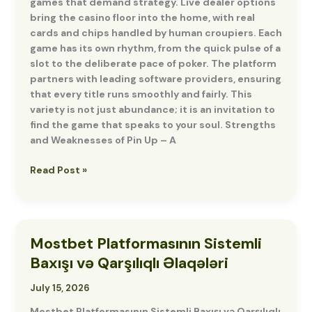
games that demand strategy. Live dealer options
bring the casino floor into the home, with real
cards and chips handled by human croupiers. Each
game has its own rhythm, from the quick pulse of a
slot to the deliberate pace of poker. The platform
partners with leading software providers, ensuring
that every title runs smoothly and fairly. This
variety is not just abundance; it is an invitation to
find the game that speaks to your soul. Strengths
and Weaknesses of Pin Up – A
Read Post »
Mostbet Platformasının Sistemli
Mostbet
Platformasının
Baxışı və Qarşılıqlı Əlaqələri
Sistemli
Baxışı
July 15, 2026
və
Mostbet Platformasının Sistemli Baxışı və Qarşılıqlı