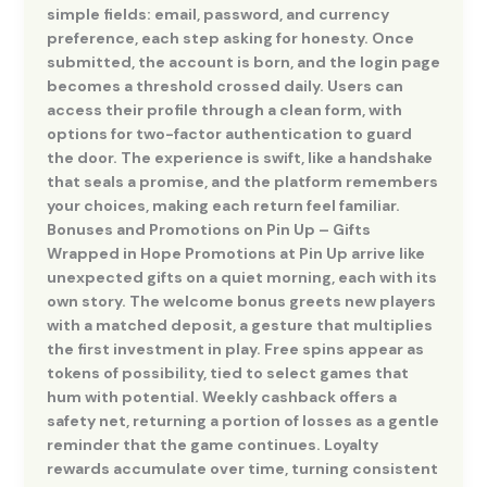
simple fields: email, password, and currency
preference, each step asking for honesty. Once
submitted, the account is born, and the login page
becomes a threshold crossed daily. Users can
access their profile through a clean form, with
options for two-factor authentication to guard
the door. The experience is swift, like a handshake
that seals a promise, and the platform remembers
your choices, making each return feel familiar.
Bonuses and Promotions on Pin Up – Gifts
Wrapped in Hope Promotions at Pin Up arrive like
unexpected gifts on a quiet morning, each with its
own story. The welcome bonus greets new players
with a matched deposit, a gesture that multiplies
the first investment in play. Free spins appear as
tokens of possibility, tied to select games that
hum with potential. Weekly cashback offers a
safety net, returning a portion of losses as a gentle
reminder that the game continues. Loyalty
rewards accumulate over time, turning consistent