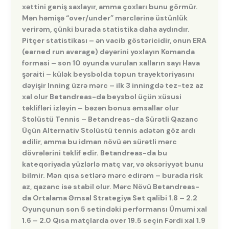
xəttini geniş saxlayır, amma çoxları bunu görmür.
Mən həmişə “over/under” mərclərinə üstünlük
verirəm, çünki burada statistika daha aydındır.
Pitçer statistikası – ən vacib göstəricidir, onun ERA
(earned run average) dəyərini yoxlayın Komanda
formasi – son 10 oyunda vurulan xalların sayı Hava
şəraiti – külək beysbolda topun trayektoriyasını
dəyişir Inning üzrə mərc – ilk 3 inningdə tez-tez az
xal olur Betandreas-da beysbol üçün xüsusi
təklifləri izləyin – bəzən bonus əmsallar olur
Stolüstü Tennis – Betandreas-da Sürətli Qazanc
Üçün Alternativ Stolüstü tennis adətən göz ardı
edilir, amma bu idman növü ən sürətli mərc
dövrələrini təklif edir. Betandreas-da bu
kateqoriyada yüzlərlə matç var, və əksəriyyət bunu
bilmir. Mən qısa setlərə mərc edirəm – burada risk
az, qazanc isə stabil olur. Mərc Növü Betandreas-
da Ortalama Əmsal Strategiya Set qalibi 1.8 – 2.2
Oyunçunun son 5 setindəki performansı Ümumi xal
1.6 – 2.0 Qısa matçlarda over 19.5 seçin Fərdi xal 1.9