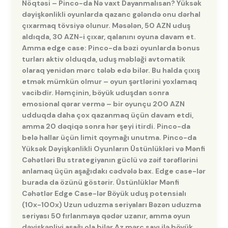
Nöqtəsi – Pinco-da Nə vaxt Dayanmalısan? Yüksək
dəyişkənlikli oyunlarda qazanc gələndə onu dərhal
çıxarmaq tövsiyə olunur. Məsələn, 50 AZN uduş
aldıqda, 30 AZN-i çıxar, qalanını oyuna davam et.
Amma edge case: Pinco-da bəzi oyunlarda bonus
turları aktiv olduqda, uduş məbləği avtomatik
olaraq yenidən mərc tələb edə bilər. Bu halda çıxış
etmək mümkün olmur – oyun şərtlərini yoxlamaq
vacibdir. Həmçinin, böyük uduşdan sonra
emosional qərar vermə – bir oyunçu 200 AZN
udduqda daha çox qazanmaq üçün davam etdi,
amma 20 dəqiqə sonra hər şeyi itirdi. Pinco-da
belə hallar üçün limit qoymağı unutma. Pinco-da
Yüksək Dəyişkənlikli Oyunların Üstünlükləri və Mənfi
Cəhətləri Bu strategiyanın güclü və zəif tərəflərini
anlamaq üçün aşağıdakı cədvələ bax. Edge case-lər
burada da özünü göstərir. Üstünlüklər Mənfi
Cəhətlər Edge Case-lər Böyük uduş potensialı
(10x-100x) Uzun uduzma seriyaları Bəzən uduzma
seriyası 50 fırlanmaya qədər uzanır, amma oyun
dəyişkənliyi aşağı ola bilər Az mərc sayı ilə böyük