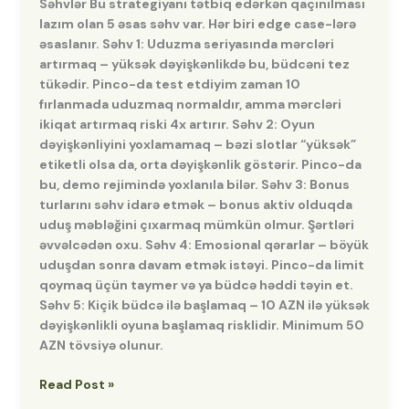
Səhvlər Bu strategiyanı tətbiq edərkən qaçınılması
lazım olan 5 əsas səhv var. Hər biri edge case-lərə
əsaslanır. Səhv 1: Uduzma seriyasında mərcləri
artırmaq – yüksək dəyişkənlikdə bu, büdcəni tez
tükədir. Pinco-da test etdiyim zaman 10
fırlanmada uduzmaq normaldır, amma mərcləri
ikiqat artırmaq riski 4x artırır. Səhv 2: Oyun
dəyişkənliyini yoxlamamaq – bəzi slotlar “yüksək”
etiketli olsa da, orta dəyişkənlik göstərir. Pinco-da
bu, demo rejimində yoxlanıla bilər. Səhv 3: Bonus
turlarını səhv idarə etmək – bonus aktiv olduqda
uduş məbləğini çıxarmaq mümkün olmur. Şərtləri
əvvəlcədən oxu. Səhv 4: Emosional qərarlar – böyük
uduşdan sonra davam etmək istəyi. Pinco-da limit
qoymaq üçün taymer və ya büdcə həddi təyin et.
Səhv 5: Kiçik büdcə ilə başlamaq – 10 AZN ilə yüksək
dəyişkənlikli oyuna başlamaq risklidir. Minimum 50
AZN tövsiyə olunur.
Read Post »