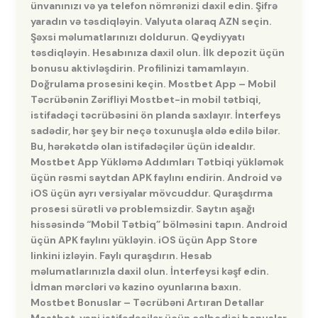
ünvanınızı və ya telefon nömrənizi daxil edin. Şifrə
yaradın və təsdiqləyin. Valyuta olaraq AZN seçin.
Şəxsi məlumatlarınızı doldurun. Qeydiyyatı
təsdiqləyin. Hesabınıza daxil olun. İlk depozit üçün
bonusu aktivləşdirin. Profilinizi tamamlayın.
Doğrulama prosesini keçin. Mostbet App – Mobil
Təcrübənin Zərifliyi Mostbet-in mobil tətbiqi,
istifadəçi təcrübəsini ön planda saxlayır. İnterfeys
sadədir, hər şey bir neçə toxunuşla əldə edilə bilər.
Bu, hərəkətdə olan istifadəçilər üçün idealdır.
Mostbet App Yükləmə Addımları Tətbiqi yükləmək
üçün rəsmi saytdan APK faylını endirin. Android və
iOS üçün ayrı versiyalar mövcuddur. Quraşdırma
prosesi sürətli və problemsizdir. Saytın aşağı
hissəsində “Mobil Tətbiq” bölməsini tapın. Android
üçün APK faylını yükləyin. iOS üçün App Store
linkini izləyin. Faylı quraşdırın. Hesab
məlumatlarınızla daxil olun. İnterfeysi kəşf edin.
İdman mərcləri və kazino oyunlarına baxın.
Mostbet Bonuslar – Təcrübəni Artıran Detallar
Mostbet, yeni istifadəçilər üçün cəlbedici bonuslar