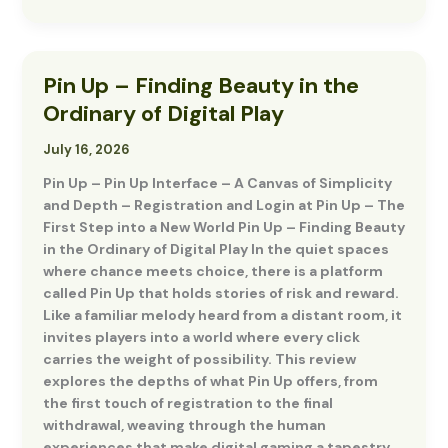
Pin Up – Finding Beauty in the
Pin
Up
Ordinary of Digital Play
–
Finding
July 16, 2026
Beauty
Pin Up – Pin Up Interface – A Canvas of Simplicity
in
and Depth – Registration and Login at Pin Up – The
the
First Step into a New World Pin Up – Finding Beauty
Ordinary
in the Ordinary of Digital Play In the quiet spaces
of
where chance meets choice, there is a platform
Digital
called Pin Up that holds stories of risk and reward.
Play
Like a familiar melody heard from a distant room, it
invites players into a world where every click
carries the weight of possibility. This review
explores the depths of what Pin Up offers, from
the first touch of registration to the final
withdrawal, weaving through the human
experiences that make digital gaming a tapestry