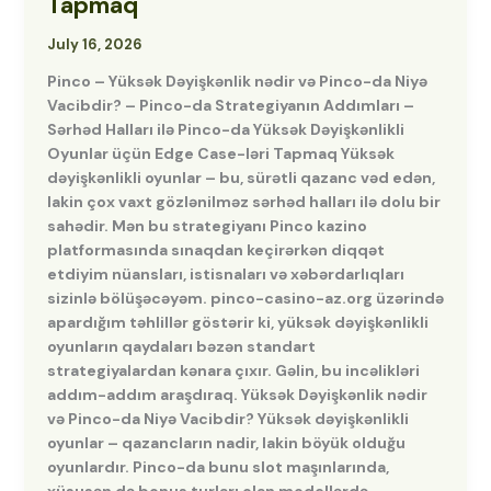
Tapmaq
Dəyişkənlikli
Oyunlar
July 16, 2026
üçün
Pinco – Yüksək Dəyişkənlik nədir və Pinco-da Niyə
Edge
Vacibdir? – Pinco-da Strategiyanın Addımları –
Case-
Sərhəd Halları ilə Pinco-da Yüksək Dəyişkənlikli
ləri
Oyunlar üçün Edge Case-ləri Tapmaq Yüksək
Tapmaq
dəyişkənlikli oyunlar – bu, sürətli qazanc vəd edən,
lakin çox vaxt gözlənilməz sərhəd halları ilə dolu bir
sahədir. Mən bu strategiyanı Pinco kazino
platformasında sınaqdan keçirərkən diqqət
etdiyim nüansları, istisnaları və xəbərdarlıqları
sizinlə bölüşəcəyəm. pinco-casino-az.org üzərində
apardığım təhlillər göstərir ki, yüksək dəyişkənlikli
oyunların qaydaları bəzən standart
strategiyalardan kənara çıxır. Gəlin, bu incəlikləri
addım-addım araşdıraq. Yüksək Dəyişkənlik nədir
və Pinco-da Niyə Vacibdir? Yüksək dəyişkənlikli
oyunlar – qazancların nadir, lakin böyük olduğu
oyunlardır. Pinco-da bunu slot maşınlarında,
xüsusən də bonus turları olan modellərdə