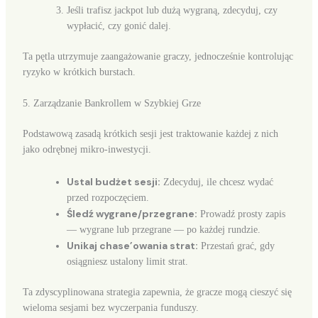
Jeśli trafisz jackpot lub dużą wygraną, zdecyduj, czy
wypłacić, czy gonić dalej.
Ta pętla utrzymuje zaangażowanie graczy, jednocześnie kontrolując
ryzyko w krótkich burstach.
5. Zarządzanie Bankrollem w Szybkiej Grze
Podstawową zasadą krótkich sesji jest traktowanie każdej z nich
jako odrębnej mikro‑inwestycji.
Ustal budżet sesji:
Zdecyduj, ile chcesz wydać
przed rozpoczęciem.
Śledź wygrane/przegrane:
Prowadź prosty zapis
— wygrane lub przegrane — po każdej rundzie.
Unikaj chase’owania strat:
Przestań grać, gdy
osiągniesz ustalony limit strat.
Ta zdyscyplinowana strategia zapewnia, że gracze mogą cieszyć się
wieloma sesjami bez wyczerpania funduszy.