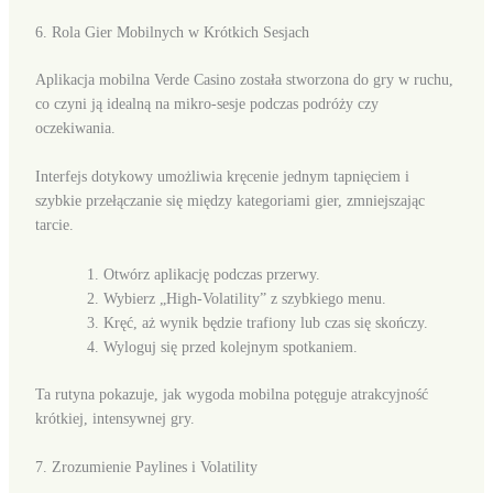
6. Rola Gier Mobilnych w Krótkich Sesjach
Aplikacja mobilna Verde Casino została stworzona do gry w ruchu,
co czyni ją idealną na mikro‑sesje podczas podróży czy
oczekiwania.
Interfejs dotykowy umożliwia kręcenie jednym tapnięciem i
szybkie przełączanie się między kategoriami gier, zmniejszając
tarcie.
Otwórz aplikację podczas przerwy.
Wybierz „High‑Volatility” z szybkiego menu.
Kręć, aż wynik będzie trafiony lub czas się skończy.
Wyloguj się przed kolejnym spotkaniem.
Ta rutyna pokazuje, jak wygoda mobilna potęguje atrakcyjność
krótkiej, intensywnej gry.
7. Zrozumienie Paylines i Volatility