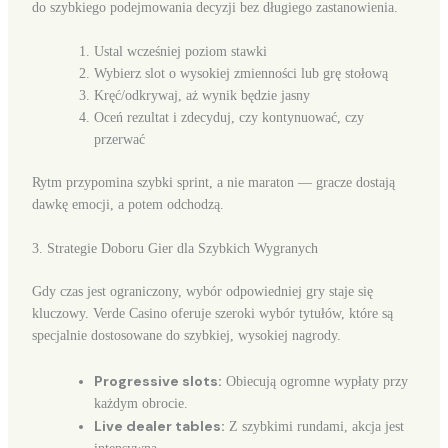
do szybkiego podejmowania decyzji bez długiego zastanowienia.
Ustal wcześniej poziom stawki
Wybierz slot o wysokiej zmienności lub grę stołową
Kręć/odkrywaj, aż wynik będzie jasny
Oceń rezultat i zdecyduj, czy kontynuować, czy
przerwać
Rytm przypomina szybki sprint, a nie maraton — gracze dostają
dawkę emocji, a potem odchodzą.
3. Strategie Doboru Gier dla Szybkich Wygranych
Gdy czas jest ograniczony, wybór odpowiedniej gry staje się
kluczowy. Verde Casino oferuje szeroki wybór tytułów, które są
specjalnie dostosowane do szybkiej, wysokiej nagrody.
Progressive slots:
Obiecują ogromne wypłaty przy
każdym obrocie.
Live dealer tables:
Z szybkimi rundami, akcja jest