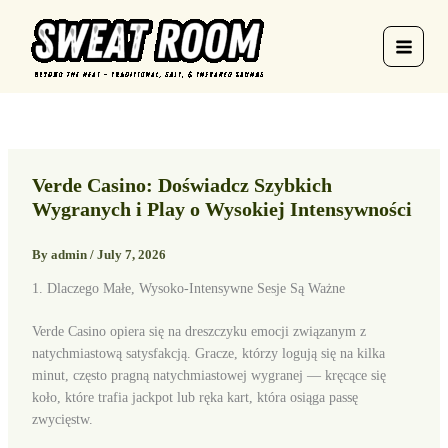
Skip
to
content
Verde Casino: Doświadcz Szybkich
Wygranych i Play o Wysokiej Intensywności
By
admin
/
July 7, 2026
1. Dlaczego Małe, Wysoko‑Intensywne Sesje Są Ważne
Verde Casino opiera się na dreszczyku emocji związanym z
natychmiastową satysfakcją. Gracze, którzy logują się na kilka
minut, często pragną natychmiastowej wygranej — kręcące się
koło, które trafia jackpot lub ręka kart, która osiąga passę
zwycięstw.