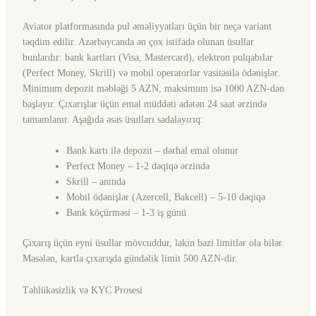
Aviator platformasında pul əməliyyatları üçün bir neçə variant
təqdim edilir. Azərbaycanda ən çox istifadə olunan üsullar
bunlardır: bank kartları (Visa, Mastercard), elektron pulqabılar
(Perfect Money, Skrill) və mobil operatorlar vasitəsilə ödənişlər.
Minimum depozit məbləği 5 AZN, maksimum isə 1000 AZN-dən
başlayır. Çıxarışlar üçün emal müddəti adətən 24 saat ərzində
tamamlanır. Aşağıda əsas üsulları sadalayırıq:
Bank kartı ilə depozit – dərhal emal olunur
Perfect Money – 1-2 dəqiqə ərzində
Skrill – anında
Mobil ödənişlər (Azercell, Bakcell) – 5-10 dəqiqə
Bank köçürməsi – 1-3 iş günü
Çıxarış üçün eyni üsullar mövcuddur, lakin bəzi limitlər ola bilər.
Məsələn, kartla çıxarışda gündəlik limit 500 AZN-dir.
Təhlükəsizlik və KYC Prosesi