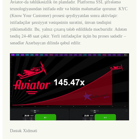
Aviator-da təhlükəsizlik ön plandadır. Platforma SSL şifrələmə
texnologiyasından istifadə edir və bütün məlumatlar qorunur. KYC
(Know Your Customer) prosesi qeydiyyatdan sonra aktivləşir:
istifadəçilər şəxsiyyət vəsiqəsinin surətini, ünvan təsdiqini
yükləməlidir. Bu, yalnız çıxarış tələb edildikdə məcburidir. Adətən
təsdiq 24-48 saat çəkir. Yerli istifadəçilər üçün bu proses sadədir –
sənədlər Azərbaycan dilində qəbul edilir.
Dəstək Xidməti