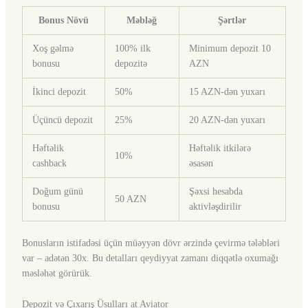
Bonus Növü
Məbləğ
Şərtlər
Xoş gəlmə
100% ilk
Minimum depozit 10
bonusu
depozitə
AZN
İkinci depozit
50%
15 AZN-dən yuxarı
Üçüncü depozit
25%
20 AZN-dən yuxarı
Həftəlik
Həftəlik itkilərə
10%
cashback
əsasən
Doğum günü
Şəxsi hesabda
50 AZN
bonusu
aktivləşdirilir
Bonusların istifadəsi üçün müəyyən dövr ərzində çevirmə tələbləri
var – adətən 30x. Bu detalları qeydiyyat zamanı diqqətlə oxumağı
məsləhət görürük.
Depozit və Çıxarış Üsulları at Aviator