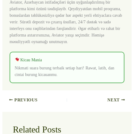
Aviator, Azərbaycan istifadəçiləri üçün uyğunlaşdırılmış bir
platforma kimi özünü təsdiqləyib. Qeydiyyatdan mobil proqrama,
bonuslardan təhlükəsizliyə qədər hər aspekt yerli ehtiyaclara cavab
verir. Sürətli depozit və çıxarış üsulları, 24/7 dəstək və sadə
interfeys onu rəqiblərindən fərqləndirir. Əgər etibarlı və rahat bir
platforma axtarırsınızsa, Aviator yaxşı seçimdir. Həmişə
məsuliyyətli oynamağı unutmayın.
Kicau Mania
Nikmati suara burung terbaik setiap hari! Rawat, latih, dan
cintai burung kicauanmu.
PREVIOUS
NEXT
Related Posts