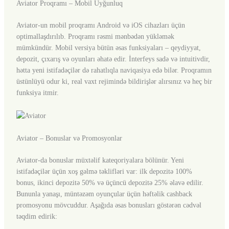
Aviator Proqramı – Mobil Uyğunluq
Aviator-un mobil proqramı Android və iOS cihazları üçün
optimallaşdırılıb. Proqramı rəsmi mənbədən yükləmək
mümkündür. Mobil versiya bütün əsas funksiyaları – qeydiyyat,
depozit, çıxarış və oyunları əhatə edir. İnterfeys sadə və intuitivdir,
hətta yeni istifadəçilər də rahatlıqla naviqasiya edə bilər. Proqramın
üstünlüyü odur ki, real vaxt rejimində bildirişlər alırsınız və heç bir
funksiya itmir.
Aviator – Bonuslar və Promosyonlar
Aviator-da bonuslar müxtəlif kateqoriyalara bölünür. Yeni
istifadəçilər üçün xoş gəlmə təklifləri var: ilk depozitə 100%
bonus, ikinci depozitə 50% və üçüncü depozitə 25% əlavə edilir.
Bununla yanaşı, müntəzəm oyunçular üçün həftəlik cashback
promosyonu mövcuddur. Aşağıda əsas bonusları göstərən cədvəl
təqdim edirik: