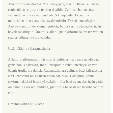
Aviator müştəri dəstəyi 7/24 fəaliyyət göstərir. Əlaqə üsullarına
canlı söhbət, e-poçt və telefon daxildir. Canlı söhbət ən sürətli
variantdır – orta cavab müddəti 2-3 dəqiqədir. E-poçt ilə
müraciətlər 1 saat ərzində cavablandırılır. Dəstək əməkdaşları
Azərbaycan dilində xidmət göstərir, bu da yerli istifadəçilər üçün
böyük rahatlıqdır. Ümumi suallar üçün platformada tez-tez verilən
suallar bölməsi də mövcuddur.
Üstünlüklər və Çatışmazlıqlar
Aviator platformasının bir sıra üstünlükləri var: sadə qeydiyyat,
geniş bonus paketləri, mobil proqramın rahat interfeysi və yerli
ödəniş üsullarına dəstək. Çatışmazlıqlara gəlincə, bəzi istifadəçilər
KYC prosesini bir az uzun hesab edə bilər. Həmçinin, bonus
çevirmə tələbləri bəzən yüksəkdir – 30x bəzi oyunçular üçün çətin
ola bilər. Lakin ümumilikdə, platforma balanslı bir təcrübə təqdim
edir.
Ümumi Nəticə at Aviator