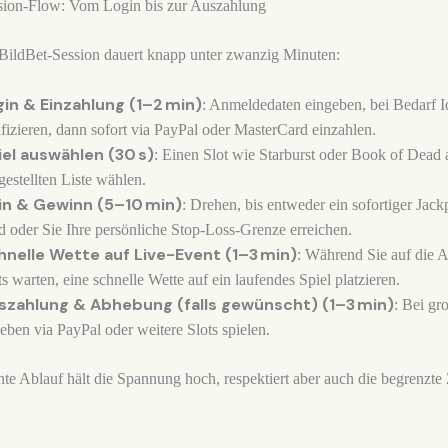
sion‑Flow: Vom Login bis zur Auszahlung
 BildBet‑Session dauert knapp unter zwanzig Minuten:
gin & Einzahlung (1–2 min)
: Anmeldedaten eingeben, bei Bedarf Id
ifizieren, dann sofort via PayPal oder MasterCard einzahlen.
iel auswählen (30 s)
: Einen Slot wie Starburst oder Book of Dead 
gestellten Liste wählen.
in & Gewinn (5–10 min)
: Drehen, bis entweder ein sofortiger Jack
d oder Sie Ihre persönliche Stop-Loss-Grenze erreichen.
hnelle Wette auf Live-Event (1–3 min)
: Während Sie auf die 
ts warten, eine schnelle Wette auf ein laufendes Spiel platzieren.
szahlung & Abhebung (falls gewünscht) (1–3 min)
: Bei g
eben via PayPal oder weitere Slots spielen.
te Ablauf hält die Spannung hoch, respektiert aber auch die begrenzte 