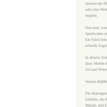
machen die Pla
oder eine Wett
beginnt.
Das erste, was
Sportwetten in
Ein Klick bri
schnelle Zugri
In diesem Tes
lässt: Mobile-
Art und Weise
Warum BildBet
Für diejenigen
Erlebnis, das 
Minute, und E