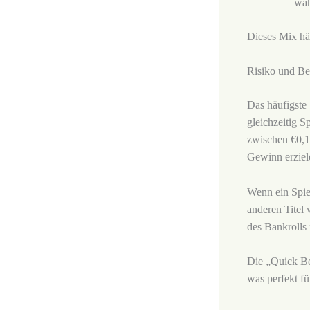
wäh
Dieses Mix hä
Risiko und B
Das häufigste 
gleichzeitig S
zwischen €0,1
Gewinn erziel
Wenn ein Spiel
anderen Titel
des Bankrolls 
Die „Quick Bet
was perfekt fü