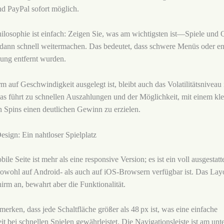
d PayPal sofort möglich.
ilosophie ist einfach: Zeigen Sie, was am wichtigsten ist—Spiele un
e dann schnell weitermachen. Das bedeutet, dass schwere Menüs oder e
hung entfernt wurden.
rm auf Geschwindigkeit ausgelegt ist, bleibt auch das Volatilitätsniveau 
as führt zu schnellen Auszahlungen und der Möglichkeit, mit einem kle
n Spins einen deutlichen Gewinn zu erzielen.
esign: Ein nahtloser Spielplatz
le Seite ist mehr als eine responsive Version; es ist ein voll ausgestat
sowohl auf Android- als auch auf iOS-Browsern verfügbar ist. Das Layo
irm an, bewahrt aber die Funktionalität.
erken, dass jede Schaltfläche größer als 48 px ist, was eine einfache
t bei schnellen Spielen gewährleistet. Die Navigationsleiste ist am unt