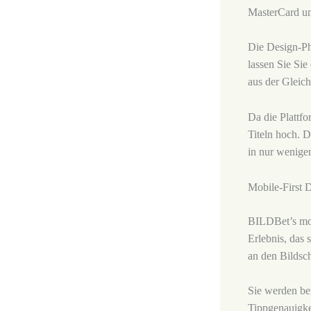
MasterCard un
Die Design-Ph
lassen Sie Si
aus der Gleic
Da die Plattfo
Titeln hoch. D
in nur wenige
Mobile-First D
BILDBet’s mobi
Erlebnis, das 
an den Bildsch
Sie werden bem
Tippgenauigkei