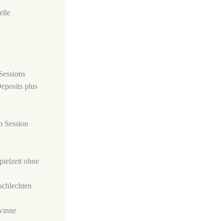
elle
Sessions
eposits plus
o Session
ielzeit ohne
schlechten
winne