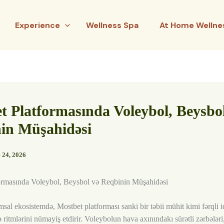
Experience
Wellness Spa
At Home Wellne
t Platformasında Voleybol, Beysbo
in Müşahidəsi
 24, 2026
ormasında Voleybol, Beysbol və Reqbinin Müşahidəsi
sal ekosistemdə, Mostbet platforması sanki bir təbii mühit kimi fərqli
ə ritmlərini nümayiş etdirir. Voleybolun hava axınındakı sürətli zərbələr