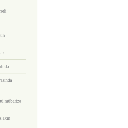
ətli
yun
lar
ahidə
rasında
tü mübarizə
z axın