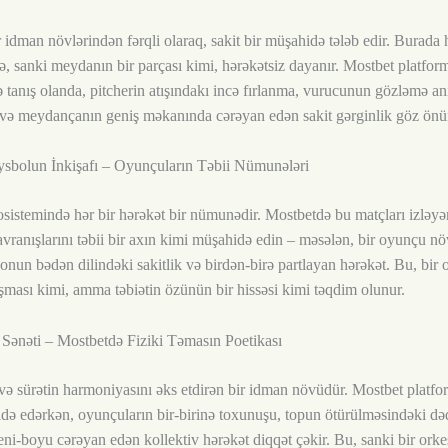
 idman növlərindən fərqli olaraq, sakit bir müşahidə tələb edir. Burada
 sanki meydanın bir parçası kimi, hərəkətsiz dayanır. Mostbet platfor
 tanış olanda, pitcherin atışındakı incə fırlanma, vurucunun gözləmə an
 və meydançanın geniş məkanında cərəyan edən sakit gərginlik göz önün
sbolun İnkişafı – Oyunçuların Təbii Nümunələri
istemində hər bir hərəkət bir nümunədir. Mostbetdə bu matçları izləyə
vranışlarını təbii bir axın kimi müşahidə edin – məsələn, bir oyunçu növ
 onun bədən dilindəki sakitlik və birdən-birə partlayan hərəkət. Bu, bir
ması kimi, amma təbiətin özünün bir hissəsi kimi təqdim olunur.
Sənəti – Mostbetdə Fiziki Təmasın Poetikası
ə sürətin harmoniyasını əks etdirən bir idman növüdür. Mostbet platf
ə edərkən, oyunçuların bir-birinə toxunuşu, topun ötürülməsindəki də
i-boyu cərəyan edən kollektiv hərəkət diqqət çəkir. Bu, sanki bir orke