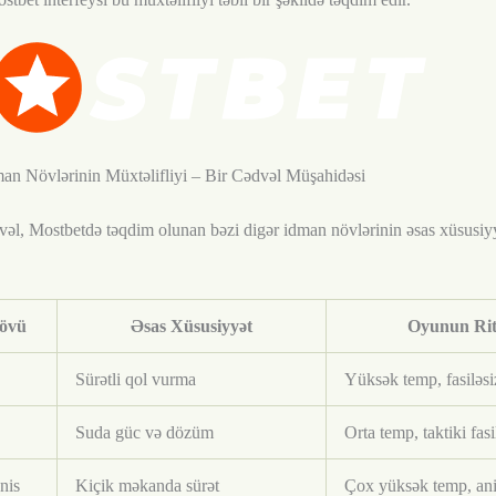
an Növlərinin Müxtəlifliyi – Bir Cədvəl Müşahidəsi
əl, Mostbetdə təqdim olunan bəzi digər idman növlərinin əsas xüsusiyy
övü
Əsas Xüsusiyyət
Oyunun Ri
Sürətli qol vurma
Yüksək temp, fasiləsi
Suda güc və dözüm
Orta temp, taktiki fasi
nis
Kiçik məkanda sürət
Çox yüksək temp, ani