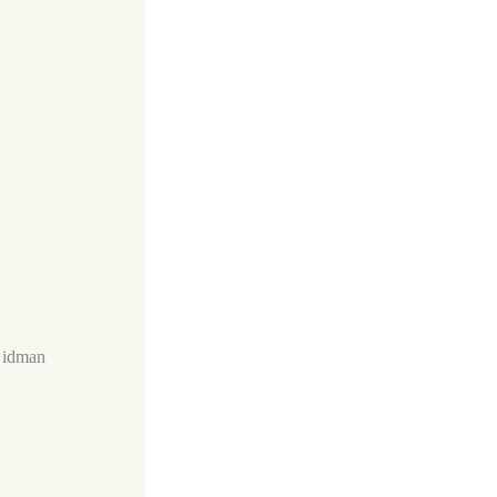
u idman