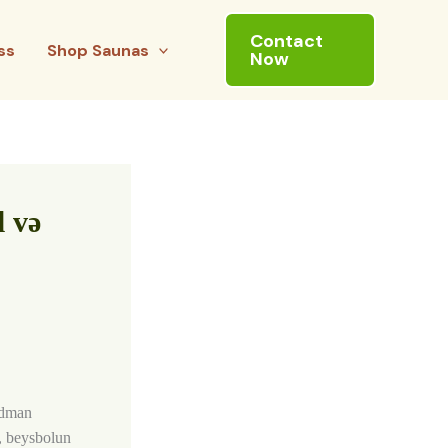
Contact
ss
Shop Saunas
Now
l və
 idman
i, beysbolun