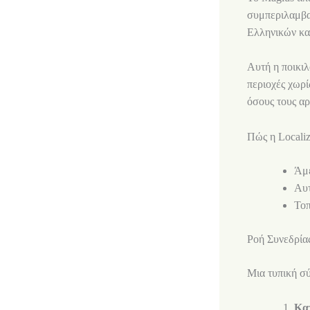
συμπεριλαμβα
Ελληνικών κα
Αυτή η ποικιλ
περιοχές χωρ
όσους τους αρ
Πώς η Localiz
Άμε
Αυτ
Τοπ
Ροή Συνεδρία
Μια τυπική σ
Κα