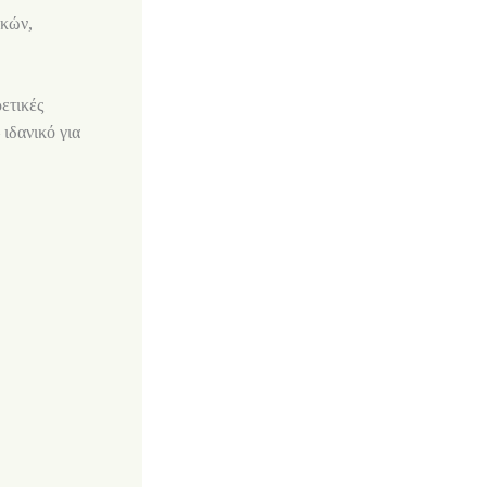
ικών,
ετικές
ιδανικό για