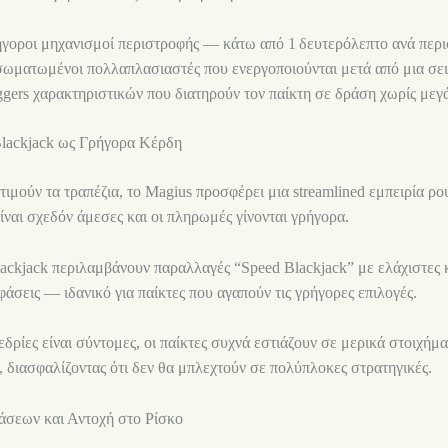
γοροι μηχανισμοί περιστροφής — κάτω από 1 δευτερόλεπτο ανά περ
ωματωμένοι πολλαπλασιαστές που ενεργοποιούνται μετά από μια σει
ggers χαρακτηριστικών που διατηρούν τον παίκτη σε δράση χωρίς μεγ
Blackjack ως Γρήγορα Κέρδη
τιμούν τα τραπέζια, το Magius προσφέρει μια streamlined εμπειρία ρο
ίναι σχεδόν άμεσες και οι πληρωμές γίνονται γρήγορα.
lackjack περιλαμβάνουν παραλλαγές “Speed Blackjack” με ελάχιστες 
άσεις — ιδανικό για παίκτες που αγαπούν τις γρήγορες επιλογές.
εδρίες είναι σύντομες, οι παίκτες συχνά εστιάζουν σε μερικά στοιχήμ
διασφαλίζοντας ότι δεν θα μπλεχτούν σε πολύπλοκες στρατηγικές.
σεων και Αντοχή στο Ρίσκο