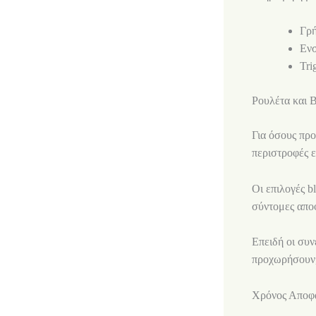
Γρή
Ενσ
Tri
Ρουλέτα και 
Για όσους προ
περιστροφές ε
Οι επιλογές b
σύντομες αποφ
Επειδή οι συν
προχωρήσουν, 
Χρόνος Αποφά