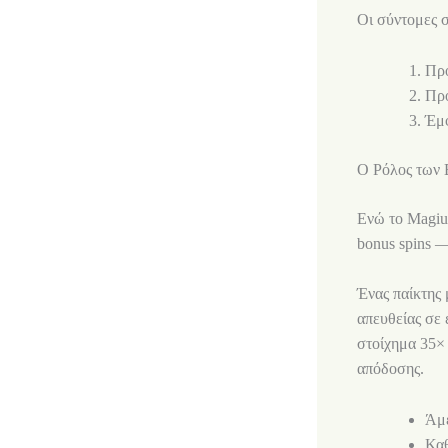
Οι σύντομες σ
Πρό
Προ
Έμφ
Ο Ρόλος των 
Ενώ το Magiu
bonus spins —
Ένας παίκτης 
απευθείας σε 
στοίχημα 35× 
απόδοσης.
Άμε
Καθ