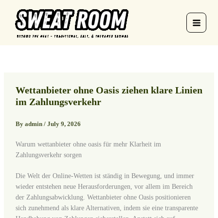
Skip
to
content
Wettanbieter ohne Oasis ziehen klare Linien
im Zahlungsverkehr
By
admin
/
July 9, 2026
Warum wettanbieter ohne oasis für mehr Klarheit im
Zahlungsverkehr sorgen
Die Welt der Online-Wetten ist ständig in Bewegung, und immer
wieder entstehen neue Herausforderungen, vor allem im Bereich
der Zahlungsabwicklung. Wettanbieter ohne Oasis positionieren
sich zunehmend als klare Alternativen, indem sie eine transparente