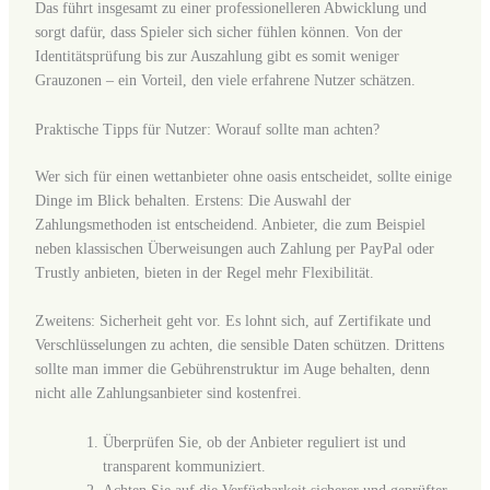
Das führt insgesamt zu einer professionelleren Abwicklung und
sorgt dafür, dass Spieler sich sicher fühlen können. Von der
Identitätsprüfung bis zur Auszahlung gibt es somit weniger
Grauzonen – ein Vorteil, den viele erfahrene Nutzer schätzen.
Praktische Tipps für Nutzer: Worauf sollte man achten?
Wer sich für einen wettanbieter ohne oasis entscheidet, sollte einige
Dinge im Blick behalten. Erstens: Die Auswahl der
Zahlungsmethoden ist entscheidend. Anbieter, die zum Beispiel
neben klassischen Überweisungen auch Zahlung per PayPal oder
Trustly anbieten, bieten in der Regel mehr Flexibilität.
Zweitens: Sicherheit geht vor. Es lohnt sich, auf Zertifikate und
Verschlüsselungen zu achten, die sensible Daten schützen. Drittens
sollte man immer die Gebührenstruktur im Auge behalten, denn
nicht alle Zahlungsanbieter sind kostenfrei.
Überprüfen Sie, ob der Anbieter reguliert ist und
transparent kommuniziert.