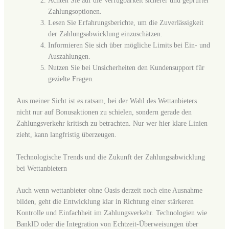
Achten Sie auf die Verfügbarkeit sicherer und geprüfter
Zahlungsoptionen.
Lesen Sie Erfahrungsberichte, um die Zuverlässigkeit
der Zahlungsabwicklung einzuschätzen.
Informieren Sie sich über mögliche Limits bei Ein- und
Auszahlungen.
Nutzen Sie bei Unsicherheiten den Kundensupport für
gezielte Fragen.
Aus meiner Sicht ist es ratsam, bei der Wahl des Wettanbieters
nicht nur auf Bonusaktionen zu schielen, sondern gerade den
Zahlungsverkehr kritisch zu betrachten. Nur wer hier klare Linien
zieht, kann langfristig überzeugen.
Technologische Trends und die Zukunft der Zahlungsabwicklung
bei Wettanbietern
Auch wenn wettanbieter ohne Oasis derzeit noch eine Ausnahme
bilden, geht die Entwicklung klar in Richtung einer stärkeren
Kontrolle und Einfachheit im Zahlungsverkehr. Technologien wie
BankID oder die Integration von Echtzeit-Überweisungen über