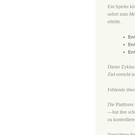
Ein Spieler k
sofort zum
Me
erhöht.
En
En
En
Dieser Zyklus 
Ziel erreicht is
Fehlende über
Die Plattform
—but ihre sch
zu kontrolliere
Vorsichtige Sp