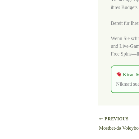
ihres Budgets 
Bereit für Ihr
Wenn Sie schn
und Live‑Game
Free Spins—Ih
Kicau M
Nikmati sua
PREVIOUS