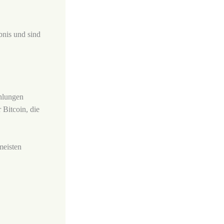
bnis und sind
ahlungen
 Bitcoin, die
meisten