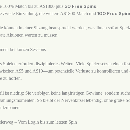
50 Free Spins
e 100%‑Match bis zu A$1800 plus
.
100 Free Spin
e zweite Einzahlung, die weitere A$1800 Match und
 können in einer Sitzung beansprucht werden, was Ihnen sofort Spielze
rate Aktionen warten zu müssen.
ent bei kurzen Sessions
 Spielen erfordert diszipliniertes Wetten. Viele Spieler setzen einen fes
ischen A$5 und A$10—um potenzielle Verluste zu kontrollieren und 
 zu hoffen.
il ist niedrig: Sie verfolgen keine langfristigen Gewinne, sondern suc
zahlungsmomenten. So bleibt der Nervenkitzel lebendig, ohne große S
aufzubauen.
elerweg – Vom Login bis zum letzten Spin