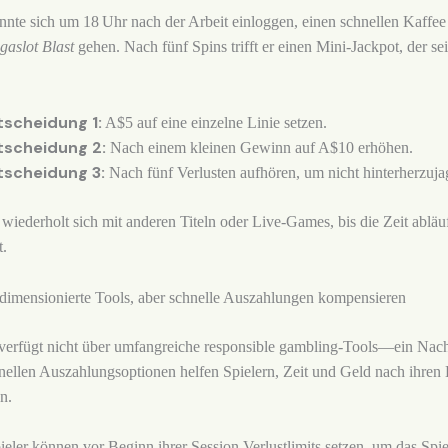
önnte sich um 18 Uhr nach der Arbeit einloggen, einen schnellen Kaff
gaslot Blast
gehen. Nach fünf Spins trifft er einen Mini-Jackpot, der se
tscheidung 1:
A$5 auf eine einzelne Linie setzen.
tscheidung 2:
Nach einem kleinen Gewinn auf A$10 erhöhen.
tscheidung 3:
Nach fünf Verlusten aufhören, um nicht hinterherzuja
wiederholt sich mit anderen Titeln oder Live‑Games, bis die Zeit abläu
t.
dimensionierte Tools, aber schnelle Auszahlungen kompensieren
 verfügt nicht über umfangreiche responsible gambling‑Tools—ein Nacht
nellen Auszahlungsoptionen helfen Spielern, Zeit und Geld nach ihre
n.
ieler können vor Beginn ihrer Session Verlustlimits setzen, um das Spie