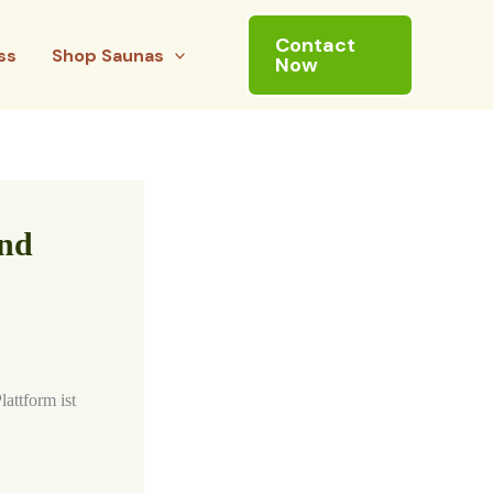
Contact
ss
Shop Saunas
Now
und
lattform ist