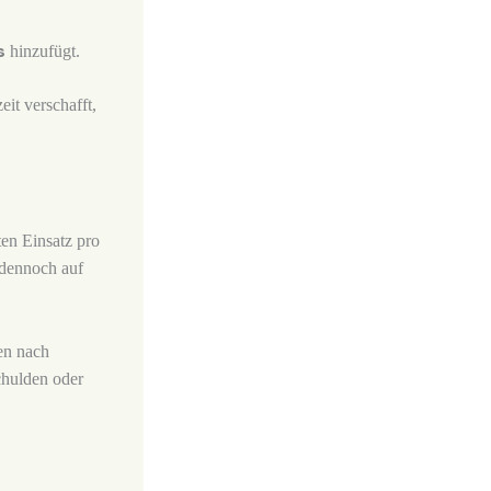
s
hinzufügt.
it verschafft,
ten Einsatz pro
dennoch auf
hen nach
chulden oder