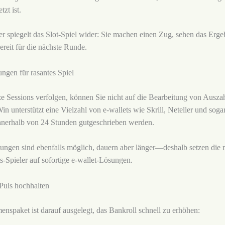
tzt ist.
r spiegelt das Slot-Spiel wider: Sie machen einen Zug, sehen das Erge
reit für die nächste Runde.
ngen für rasantes Spiel
e Sessions verfolgen, können Sie nicht auf die Bearbeitung von Ausz
in unterstützt eine Vielzahl von e‑wallets wie Skrill, Neteller und sogar
innerhalb von 24 Stunden gutgeschrieben werden.
ngen sind ebenfalls möglich, dauern aber länger—deshalb setzen die 
s-Spieler auf sofortige e‑wallet-Lösungen.
 Puls hochhalten
nspaket ist darauf ausgelegt, das Bankroll schnell zu erhöhen: