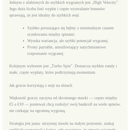
Jednym z ulubionych do szybkich wygranych jest „High Velocity”.
Jego duża liczba linii wypłat i częste wyzwalanie bonusów
sprawiają, że jest idealny do szybkich sesji.
Szybko poruszające się bębny z minimalnym czasem
oczekiwania między spinami.
Wysoka wariancja, ale szybki potencjał wygranej.
Prosty paytable, umożliwiający natychmiastowe
rozpoznanie wygranej.
Kolejnym wyborem jest „Turbo Spin”. Dostarcza szybkie rundy i
małe, częste wypłaty, które podtrzymują momentum.
Jak gracze korzystają z sesji na slotach
Większość graczy zaczyna od skromnego stawki — często między
€5 a €10 — ponieważ chcą rozłożyć swój bankroll na wiele spinów,
nie czekając na ogromną wygraną.
Strategia jest jasna: utrzymuj stawki na stałym poziomie, szukaj
szybkich wygranych i kończ, gdy poczujesz, że emocje osiągnęły