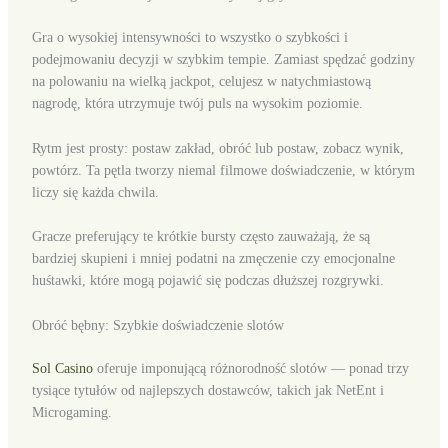
Gra o wysokiej intensywności to wszystko o szybkości i
podejmowaniu decyzji w szybkim tempie. Zamiast spędzać godziny
na polowaniu na wielką jackpot, celujesz w natychmiastową
nagrodę, która utrzymuje twój puls na wysokim poziomie.
Rytm jest prosty: postaw zakład, obróć lub postaw, zobacz wynik,
powtórz. Ta pętla tworzy niemal filmowe doświadczenie, w którym
liczy się każda chwila.
Gracze preferujący te krótkie bursty często zauważają, że są
bardziej skupieni i mniej podatni na zmęczenie czy emocjonalne
huśtawki, które mogą pojawić się podczas dłuższej rozgrywki.
Obróć bębny: Szybkie doświadczenie slotów
Sol Casino
oferuje imponującą różnorodność slotów — ponad trzy
tysiące tytułów od najlepszych dostawców, takich jak NetEnt i
Microgaming.