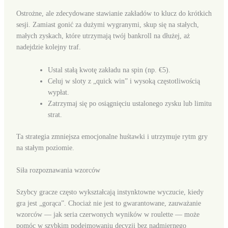
Ostrożne, ale zdecydowane stawianie zakładów to klucz do krótkich
sesji. Zamiast gonić za dużymi wygranymi, skup się na stałych,
małych zyskach, które utrzymają twój bankroll na dłużej, aż
nadejdzie kolejny traf.
Ustal stałą kwotę zakładu na spin (np. €5).
Celuj w sloty z „quick win” i wysoką częstotliwością
wypłat.
Zatrzymaj się po osiągnięciu ustalonego zysku lub limitu
strat.
Ta strategia zmniejsza emocjonalne huśtawki i utrzymuje rytm gry
na stałym poziomie.
Siła rozpoznawania wzorców
Szybcy gracze często wykształcają instynktowne wyczucie, kiedy
gra jest „gorąca”. Chociaż nie jest to gwarantowane, zauważanie
wzorców — jak seria czerwonych wyników w roulette — może
pomóc w szybkim podejmowaniu decyzji bez nadmiernego