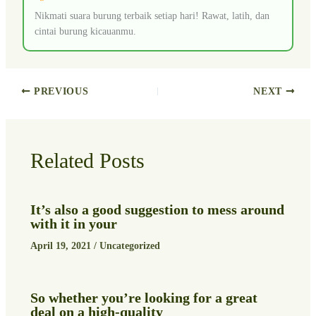
Nikmati suara burung terbaik setiap hari! Rawat, latih, dan
cintai burung kicauanmu.
PREVIOUS
NEXT
Related Posts
It’s also a good suggestion to mess around
with it in your
April 19, 2021
/
Uncategorized
So whether you’re looking for a great
deal on a high-quality