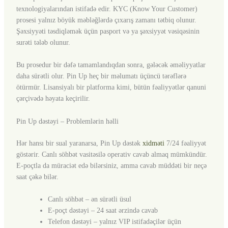
texnologiyalarından istifadə edir. KYC (Know Your Customer)
prosesi yalnız böyük məbləğlərdə çıxarış zamanı tətbiq olunur.
Şəxsiyyəti təsdiqləmək üçün pasport və ya şəxsiyyət vəsiqəsinin
surəti tələb olunur.
Bu prosedur bir dəfə tamamlandıqdan sonra, gələcək əməliyyatlar
daha sürətli olur. Pin Up heç bir məlumatı üçüncü tərəflərə
ötürmür. Lisansiyalı bir platforma kimi, bütün fəaliyyətlər qanuni
çərçivədə həyata keçirilir.
Pin Up dəstəyi – Problemlərin həlli
Hər hansı bir sual yaranarsa, Pin Up dəstək
xidməti
7/24 fəaliyyət
göstərir. Canlı söhbət vasitəsilə operativ cavab almaq mümkündür.
E-poçtla da müraciət edə bilərsiniz, amma cavab müddəti bir neçə
saat çəkə bilər.
Canlı söhbət – ən sürətli üsul
E-poçt dəstəyi – 24 saat ərzində cavab
Telefon dəstəyi – yalnız VIP istifadəçilər üçün