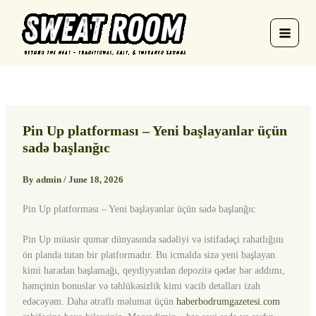
Skip
to
content
Pin Up platforması – Yeni başlayanlar üçün
sadə başlanğıc
By
admin
/
June 18, 2026
Pin Up platforması – Yeni başlayanlar üçün sadə başlanğıc
Pin Up müasir qumar dünyasında sadəliyi və istifadəçi rahatlığını
ön planda tutan bir platformadır. Bu icmalda sizə yeni başlayan
kimi haradan başlamağı, qeydiyyatdan depozitə qədər hər addımı,
həmçinin bonuslar və təhlükəsizlik kimi vacib detalları izah
edəcəyəm. Daha ətraflı məlumat üçün
haberbodrumgazetesi.com