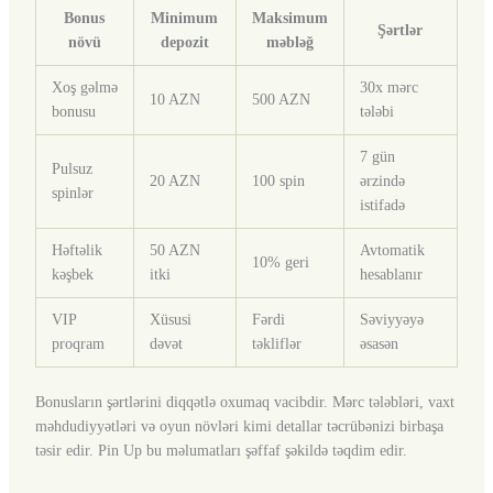
Bonus
Minimum
Maksimum
Şərtlər
növü
depozit
məbləğ
Xoş gəlmə
30x mərc
10 AZN
500 AZN
bonusu
tələbi
7 gün
Pulsuz
20 AZN
100 spin
ərzində
spinlər
istifadə
Həftəlik
50 AZN
Avtomatik
10% geri
kəşbek
itki
hesablanır
VIP
Xüsusi
Fərdi
Səviyyəyə
proqram
dəvət
təkliflər
əsasən
Bonusların şərtlərini diqqətlə oxumaq vacibdir. Mərc tələbləri, vaxt
məhdudiyyətləri və oyun növləri kimi detallar təcrübənizi birbaşa
təsir edir. Pin Up bu məlumatları şəffaf şəkildə təqdim edir.