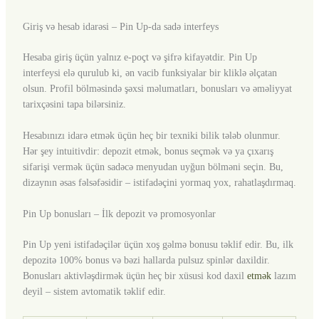
Giriş və hesab idarəsi – Pin Up-da sadə interfeys
Hesaba giriş üçün yalnız e-poçt və şifrə kifayətdir. Pin Up
interfeysi elə qurulub ki, ən vacib funksiyalar bir kliklə əlçatan
olsun. Profil bölməsində şəxsi məlumatları, bonusları və əməliyyat
tarixçəsini tapa bilərsiniz.
Hesabınızı idarə etmək üçün heç bir texniki bilik tələb olunmur.
Hər şey intuitivdir: depozit etmək, bonus seçmək və ya çıxarış
sifarişi vermək üçün sadəcə menyudan uyğun bölməni seçin. Bu,
dizaynın əsas fəlsəfəsidir – istifadəçini yormaq yox, rahatlaşdırmaq.
Pin Up bonusları – İlk depozit və promosyonlar
Pin Up yeni istifadəçilər üçün xoş gəlmə bonusu təklif edir. Bu, ilk
depozitə 100% bonus və bəzi hallarda pulsuz spinlər daxildir.
Bonusları aktivləşdirmək üçün heç bir xüsusi kod daxil
etmək
lazım
deyil – sistem avtomatik təklif edir.