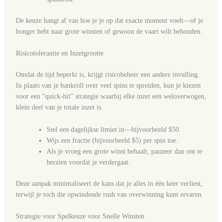
De keuze hangt af van hoe je je op dat exacte moment voelt—of je
honger hebt naar grote winsten of gewoon de vaart wilt behouden.
Risicotolerantie en Inzetgrootte
Omdat de tijd beperkt is, krijgt risicobeheer een andere invulling.
In plaats van je bankroll over veel spins te spreiden, kun je kiezen
voor een “quick‑hit” strategie waarbij elke inzet een weloverwogen,
klein deel van je totale inzet is.
Stel een dagelijkse limiet in—bijvoorbeeld $50.
Wijs een fractie (bijvoorbeeld $5) per spin toe.
Als je vroeg een grote winst behaalt, pauzeer dan om te
herzien voordat je verdergaat.
Deze aanpak minimaliseert de kans dat je alles in één keer verliest,
terwijl je toch die opwindende rush van overwinning kunt ervaren.
Strategie voor Spelkeuze voor Snelle Winsten