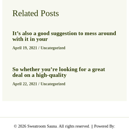
Related Posts
It’s also a good suggestion to mess around
with it in your
April 19, 2021
/
Uncategorized
So whether you’re looking for a great
deal on a high-quality
April 22, 2021
/
Uncategorized
© 2026 Sweatroom Sauna. All rights reserved. || Powered By: