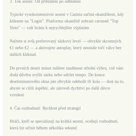
3. Tok sezení: Od přihlášení po odhlášení
Typické vysokointenzivní sezení v Casinia začíná okamžikem, kdy
kliknete na “Login”. Platforma okamžitě zobrazí carousel “Top
Slots” — vaši bránu k nejrychlejším výplatám.
Načtete si svůj preferovaný sázkový level — obvykle skromných
€1 nebo €2 — a aktivujete autoplay, který neustále točí válce bez
dalších kliknutí.
Do prvních deseti minut můžete zasáhnout střední výhru, což vám
dodá důvěru zvýšit sázku nebo udržet tempo. Do konce
desetiminutového okna jste obvykle odehráli tři kola — dost na to,
abyste se cítili úspěšní, ale zároveň dychtiví po další dávce
vzrušení.
4. Čas rozhodnutí: Rychlost před strategií
Hráči, kteří se specializují na krátká sezení, oceňují rozhodnutí,
která lze učinit během několika sekund: