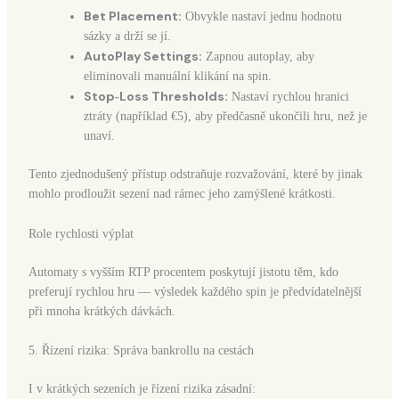
Bet Placement:
Obvykle nastaví jednu hodnotu
sázky a drží se jí.
AutoPlay Settings:
Zapnou autoplay, aby
eliminovali manuální klikání na spin.
Stop‑Loss Thresholds:
Nastaví rychlou hranici
ztráty (například €5), aby předčasně ukončili hru, než je
unaví.
Tento zjednodušený přístup odstraňuje rozvažování, které by jinak
mohlo prodloužit sezení nad rámec jeho zamýšlené krátkosti.
Role rychlosti výplat
Automaty s vyšším RTP procentem poskytují jistotu těm, kdo
preferují rychlou hru — výsledek každého spin je předvídatelnější
při mnoha krátkých dávkách.
5. Řízení rizika: Správa bankrollu na cestách
I v krátkých sezeních je řízení rizika zásadní: