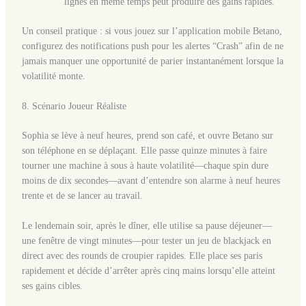
lignes en même temps peut produire des gains rapides.
Un conseil pratique : si vous jouez sur l’application mobile Betano,
configurez des notifications push pour les alertes “Crash” afin de ne
jamais manquer une opportunité de parier instantanément lorsque la
volatilité monte.
8. Scénario Joueur Réaliste
Sophia se lève à neuf heures, prend son café, et ouvre Betano sur
son téléphone en se déplaçant. Elle passe quinze minutes à faire
tourner une machine à sous à haute volatilité—chaque spin dure
moins de dix secondes—avant d’entendre son alarme à neuf heures
trente et de se lancer au travail.
Le lendemain soir, après le dîner, elle utilise sa pause déjeuner—
une fenêtre de vingt minutes—pour tester un jeu de blackjack en
direct avec des rounds de croupier rapides. Elle place ses paris
rapidement et décide d’arrêter après cinq mains lorsqu’elle atteint
ses gains cibles.