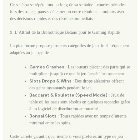
Ce schéma se répète tout au long de sa semaine : courtes périodes
lors des trajets, pauses déjeuner ou entre réunions—toujours avec
des décisions rapides et des résultats immédiats.
9. L’Attrait de la Bibliothèque Betano pour le Gaming Rapide
La plateforme propose plusieurs catégories de jeux intrinsèquement
adaptées au jeu rapide :
Games Crashes :
Les joueurs placent des paris qui se
multiplient jusqu’à ce que le jeu “crash” brusquement.
Slots Drops & Wins :
Des drops aléatoires offrent
des gains instantanés pendant le jeu.
Baccarat & Roulette (Speed Mode) :
Jeux de
table où les paris sont résolus en quelques secondes grâce
à un logiciel de distribution automatisé.
Bonsai Slots :
Tours rapides avec un temps d’attente
minimal entre les spins.
Cette variété garantit que, même si vous préférez un type de jeu