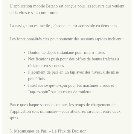
L’application mobile Betano est conçue pour les joueurs qui veulent
de la vitesse sans compromis.
La navigation est tactile ; chaque jeu est accessible en deux taps.
Les fonctionnalités clés pour soutenir des sessions rapides incluent :
Bouton de dépôt instantané pour micro‑mises
Notifications push pour des offres de bonus fraîches à
réclamer en secondes
Placement de pari en un tap avec des niveaux de mise
prédéfinis
Interface swipe‑to‑spin pour les machines à sous et
“tap‑to‑spin” sur les roues de roulette
Parce que chaque seconde compte, les temps de chargement de
l’application sont minimisés—vous attendrez rarement entre deux
spins.
5. Mécanismes de Pari – Le Flux de Décision