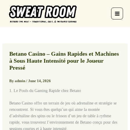
Skip
to
content
Betano Casino – Gains Rapides et Machines
à Sous Haute Intensité pour le Joueur
Pressé
By
admin
/
June 14, 2026
1. Le Pouls du Gaming Rapide chez Betano
Betano Casino offre un terrain de jeu où adrenaline et stratégie se
rencontrent. Si vous êtes quelqu’un qui aime la montée
d’adrénaline des spins ou le frisson d’un jeu de table à rythme
rapide, vous trouverez l’environnement de Betano conçu pour des
sessions courtes et à haute intensité.